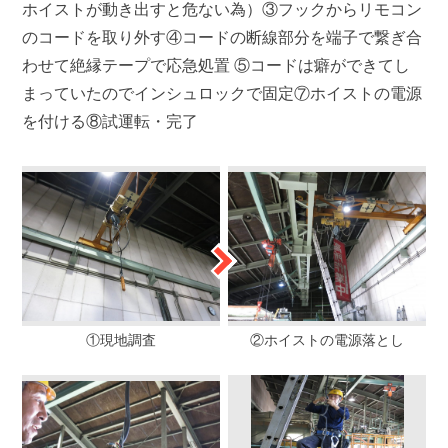
ホイストが動き出すと危ない為）③フックからリモコン
のコードを取り外す④コードの断線部分を端子で繋ぎ合
わせて絶縁テープで応急処置 ⑤コードは癖ができてし
まっていたのでインシュロックで固定⑦ホイストの電源
を付ける⑧試運転・完了
①現地調査
②ホイストの電源落とし