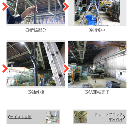
③断線部分
④補修中
⑤補修後
⑥試運転完了
チェーンブロック
ホイスト交換
年次点検